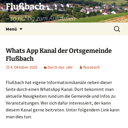
Zum
Flußbach
Inhalt
– so richtig zum Aufatmen
springen
Suche
Menü
nach:
Whats App Kanal der Ortsgemeinde
Flußbach
4. Oktober 2025
Durch das Jahr
flussbach
Flußbach hat eigene Informationskanäle neben dieser
Seite durch einen WhatsApp Kanal. Dort bekommt man
aktuelle Neuigkeiten rund um die Gemeinde und Infos zu
Veranstaltungen. Wer sich dafür interessiert, der kann
diesem Kanal gerne beitreten. Unter folgendem Link kann
man dies tun: