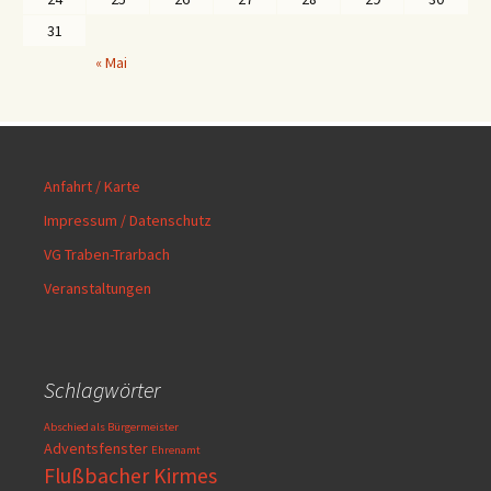
31
« Mai
Anfahrt / Karte
Impressum / Datenschutz
VG Traben-Trarbach
Veranstaltungen
Schlagwörter
Abschied als Bürgermeister
Adventsfenster
Ehrenamt
Flußbacher Kirmes