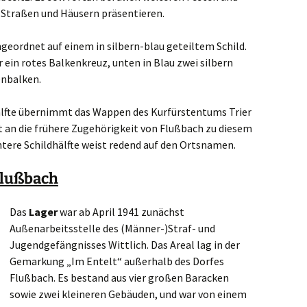
n Straßen und Häusern präsentieren.
ngeordnet auf einem in silbern-blau geteiltem Schild.
 ein rotes Balkenkreuz, unten in Blau zwei silbern
nbalken.
älfte übernimmt das Wappen des Kurfürstentums Trier
t an die frühere Zugehörigkeit von Flußbach zu diesem
ntere Schildhälfte weist redend auf den Ortsnamen.
Flußbach
Das
Lager
war ab April 1941 zunächst
Außenarbeitsstelle des (Männer-)Straf- und
Jugendgefängnisses Wittlich. Das Areal lag in der
Gemarkung „Im Entelt“ außerhalb des Dorfes
Flußbach. Es bestand aus vier großen Baracken
sowie zwei kleineren Gebäuden, und war von einem