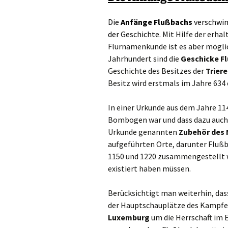
Die
Anfänge Flußbachs
verschwin
Satzungen
A.R.T. Abfuhrkalender
Flußbach
der Geschichte.
Mit Hilfe der erhal
Jagdgenossenschaft
Flurnamenkunde ist es aber möglich
Flußbach
Westenergie –
Jahrhundert sind die
Geschicke F
Lampenstörmelder
Geschichte des Besitzes der
Triere
Besitz wird erstmals im Jahre 634
Wasserversorgung
Brennholzbestellung
In einer Urkunde aus dem Jahre 114
Bombogen war und dass dazu auch 
Urkunde genannten
Zubehör des 
aufgeführten Orte, darunter Flußba
1150 und 1220 zusammengestellt w
existiert haben müssen.
Berücksichtigt man weiterhin, dass
der Hauptschauplätze des Kampfe
Luxemburg
um die Herrschaft im 