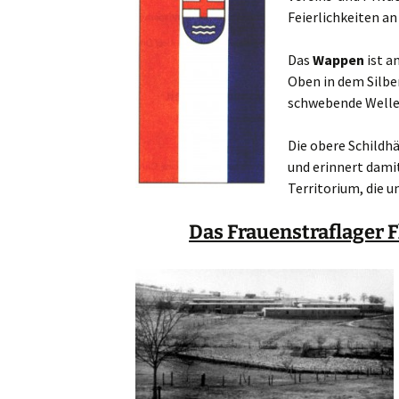
Feierlichkeiten a
Das
Wappen
ist a
Oben in dem Silber
schwebende Welle
Die obere Schildh
und erinnert dami
Territorium, die u
Das Frauenstraflager 