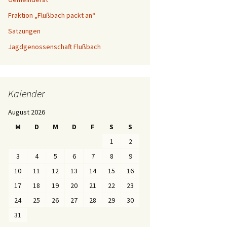
Fraktion „Flußbach packt an“
chuss &
Satzungen
Jagdgenossenschaft Flußbach
ung-KiTa
Kalender
August 2026
M
D
M
D
F
S
S
1
2
3
4
5
6
7
8
9
10
11
12
13
14
15
16
17
18
19
20
21
22
23
24
25
26
27
28
29
30
31