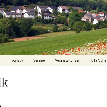
Touristik
Vereine
Veranstaltungen
KiTa Arche
Ortslage
Sportverein EINTRACHT
Anmeldung 
75 FLUSSBACH
Kitaplatz
ik
Wanderwege
FFW Flußbach
Pädagogisc
Freizeitanlagen
Förderverein KiTa Arche
Termine
Noah e.V.
Besondere Orte
s
Fördervere