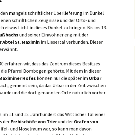
WILDSAU MC
Noah e.V.
Radwege
FLUSSBACH
den mangels schriftlicher Überlieferung im Dunkel
Elternauss
tenen schriftlichen Zeugnisse und der Orts- und
Verkehrsverbindungen
Möhnenverein Flußbach
Kitabeirat
 etwas Licht in dieses Dunkel zu bringen. Bis ins 13.
lußbachs
und seiner Einwohner eng mit der
Krankmeld
r Abtei St. Maximin
im Liesertal verbunden. Dieser
 erwähnt.
Kita Archiv
0 erfahren wir, dass das Zentrum dieses Besitzes
die Pfarrei Bombogen gehörte. Mit dem in dieser
Maximiner Hofes
können nur die später im
Urbar
ch, gemeint sein, da das Urbar in der Zeit zwischen
urde und die dort genannten Orte natürlich vorher
 im 11. und 12. Jahrhundert das Wittlicher Tal einer
s der
Erzbischöfe von Trier
und der
Grafen von
Eifel- und Moselraum war, so kann man davon