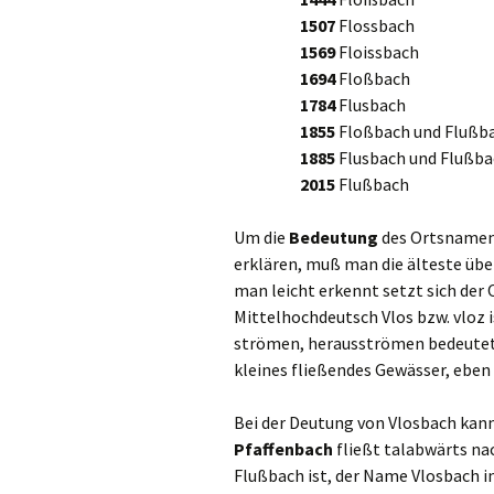
1507
Flossbach
1569
Floissbach
1694
Floßbach
1784
Flusbach
1855
Floßbach und Flußb
1885
Flusbach und Flußba
2015
Flußbach
Um die
Bedeutung
des Ortsnamens
erklären, muß man die älteste übe
man leicht erkennt setzt sich de
Mittelhochdeutsch Vlos bzw. vloz i
strömen, herausströmen bedeutet. 
kleines fließendes Gewässer, eben
Bei der Deutung von Vlosbach kann 
Pfaffenbach
fließt talabwärts nac
Flußbach ist, der Name Vlosbach 