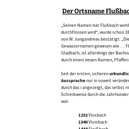
Der Ortsname Flußba
„Seinen Namen hat Flußbach wohl 
durchflossen wird“, wurde schon 18
von W. Jungandreas bestätigt: „Di
Gewässernamen gewesen wie … Flu
Gladbach, ist allerdings der Bac
durch einen neuen Namen, Pfaffen
Seit der ersten, sicheren
urkundlic
Aussprache
nur in soweit verände
durch das i angezeigt, das selbst n
Schreibweise durch die Jahrhunder
war.
1232
Vlosbach
1340
Vloisbach
1444
Floißbach