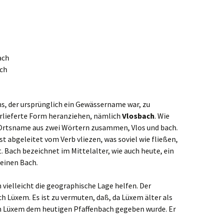
ach
ch
, der ursprünglich ein Gewässername war, zu
rlieferte Form heranziehen, nämlich
Vlosbach
. Wie
r Ortsname aus zwei Wörtern zusammen, Vlos und bach.
st abgeleitet vom Verb vliezen, was soviel wie fließen,
Bach bezeichnet im Mittelalter, wie auch heute, ein
 einen Bach.
vielleicht die geographische Lage helfen. Der
h Lüxem. Es ist zu vermuten, daß, da Lüxem älter als
in Lüxem dem heutigen Pfaffenbach gegeben wurde. Er