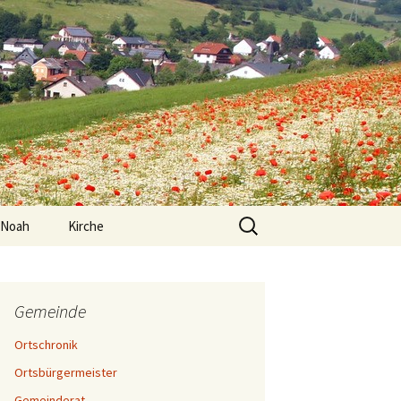
Suche
 Noah
Kirche
nach:
für einen
Gemeinde
he Arbeit
Ortschronik
Ortsbürgermeister
in KiTa Arche
Gemeinderat