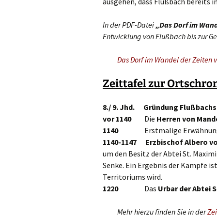
ausgehen, dass Flußbach bereits i
In der PDF-Datei
„Das Dorf im Wand
Entwicklung von Flußbach bis zur G
Das Dorf im Wandel der Zeiten v
Zeittafel zur Ortschro
8./ 9. Jhd.
Gründung Flußbachs
vor 1140
Die
Herren von Mand
1140
Erstmalige Erwähnung de
1140-1147
Erzbischof Albero vo
um den Besitz der Abtei St. Maximi
Senke. Ein Ergebnis der Kämpfe ist
Territoriums wird.
1220
Das
Urbar der Abtei S
Mehr hierzu finden Sie in der
Zei