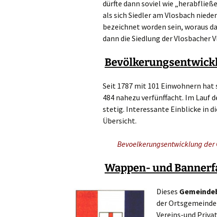
dürfte dann soviel wie „herabfli
als sich Siedler am Vlosbach niede
bezeichnet worden sein, woraus da
dann die Siedlung der Vlosbacher 
Bevölkerungsentwick
Seit 1787 mit 101 Einwohnern hat s
484 nahezu verfünffacht. Im Lauf 
stetig. Interessante Einblicke in 
Übersicht.
Bevoelkerungsentwicklung der
Wappen- und Bannerf
Dieses
Gemeinde
der Ortsgemeinde 
Vereins-und Privat