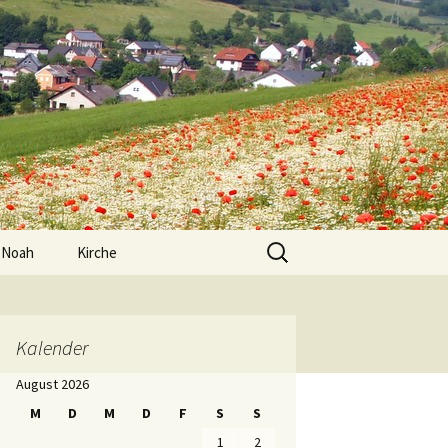
Suche
 Noah
Kirche
nach:
 für einen
Kalender
he Arbeit
August 2026
M
D
M
D
F
S
S
1
2
in KiTa Arche