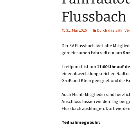
Flussbach
Satzungen
A.R.T. Abfuhrkalender
Flußbach
Jagdgenossenschaft
Flußbach
31. Mai 2026
Westenergie –
Durch das Jahr
,
Ve
Lampenstörmelder
Der SV Flussbach lädt alle Mitglied
Wasserversorgung
gemeinsamen Fahrradtour am
Son
Brennholzbestellung
Treffpunkt ist um
11:00 Uhr auf d
einer abwechslungsreichen Radtour
Groß und Klein geeignet und die Fa
Auch Nicht-Mitglieder sind herzli
Anschluss lassen wir den Tag bei
Flussbach ausklingen. Dort werde
Teilnahmegebühr: