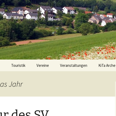
Touristik
Vereine
Veranstaltungen
KiTa Arche
Ortslage
Sportverein EINTRACHT
Anmeldung
75 FLUSSBACH
Kitaplatz
das Jahr
Wanderwege
FFW Flußbach
Pädagogisc
Freizeitanlagen
Förderverein KiTa Arche
Termine
Noah e.V.
ur des SV
Besondere Orte
Fördervere