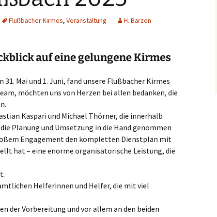
WILDSAU MC
Noah e.V.
Radwege
FLUSSBACH
Flußbacher Kirmes
,
Veranstaltung
H. Barzen
Elternaus
Verkehrsverbindungen
Möhnenverein Flußbach
Kitabeirat
ckblick auf eine gelungene Kirmes
Krankmeld
Kita Archiv
1. Mai und 1. Juni, fand unsere Flußbacher Kirmes
steam, möchten uns von Herzen bei allen bedanken, die
n.
astian Kaspari und Michael Thörner, die innerhalb
 die Planung und Umsetzung in die Hand genommen
 großem Engagement den kompletten Dienstplan mit
ellt hat – eine enorme organisatorische Leistung, die
t.
mtlichen Helferinnen und Helfer, die mit viel
en der Vorbereitung und vor allem an den beiden