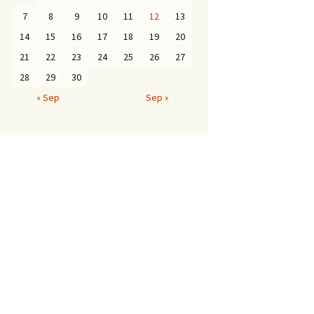
7
8
9
10
11
12
13
14
15
16
17
18
19
20
schuss &
21
22
23
24
25
26
27
28
29
30
ung-KiTa
« Sep
Sep »