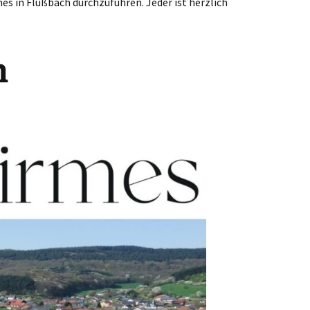
es in Flußbach durchzuführen. Jeder ist herzlich
m