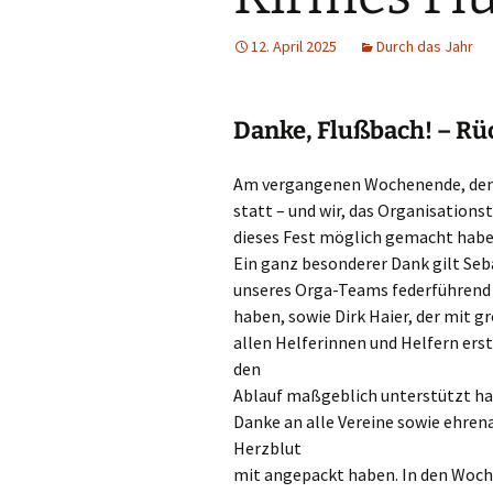
12. April 2025
Durch das Jahr
Satzungen
A.R.T. Abfuhrkalender
Flußbach
Jagdgenossenschaft
Flußbach
Westenergie –
Danke, Flußbach! – Rü
Lampenstörmelder
Wasserversorgung
Am vergangenen Wochenende, dem 3
statt – und wir, das Organisation
Brennholzbestellung
dieses Fest möglich gemacht habe
Ein ganz besonderer Dank gilt Seb
unseres Orga-Teams federführend
haben, sowie Dirk Haier, der mit
allen Helferinnen und Helfern erst
den
Ablauf maßgeblich unterstützt ha
Danke an alle Vereine sowie ehrena
Herzblut
mit angepackt haben. In den Woch