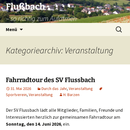
Zum
Flußbach
Inhalt
– so richtig zum Aufatmen
springen
Suche
Menü
nach:
Kategoriearchiv: Veranstaltung
Fahrradtour des SV Flussbach
31. Mai 2026
Durch das Jahr
,
Veranstaltung
Sportverein
,
Veranstaltung
H. Barzen
Der SV Flussbach lädt alle Mitglieder, Familien, Freunde und
Interessierten herzlich zur gemeinsamen Fahrradtour am
Sonntag, den 14. Juni 2026
, ein.