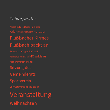
Schlagwörter
Abschied als Bürgermeister
Adventsfenster
Ehrenamt
Flußbacher Kirmes
Flußbach packt an
Frauenstraflager Flußbach
MC Wildsau
Förderverein Kita
Möheneverein
Politik
Sitzung des
Gemeinderats
Sportverein
VdK Ortsverband Flußbach
Veranstaltung
Weihnachten