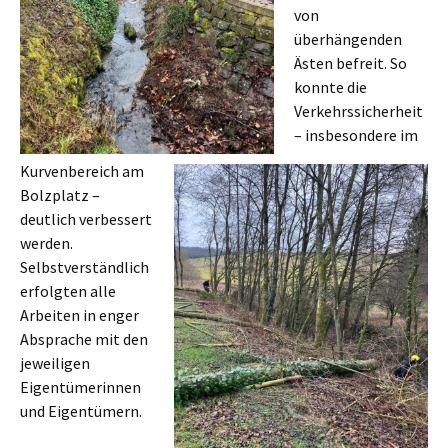
von
überhängenden
Ästen befreit. So
konnte die
Verkehrssicherheit
– insbesondere im
Kurvenbereich am
Bolzplatz –
deutlich verbessert
werden.
Selbstverständlich
erfolgten alle
Arbeiten in enger
Absprache mit den
jeweiligen
Eigentümerinnen
und Eigentümern.