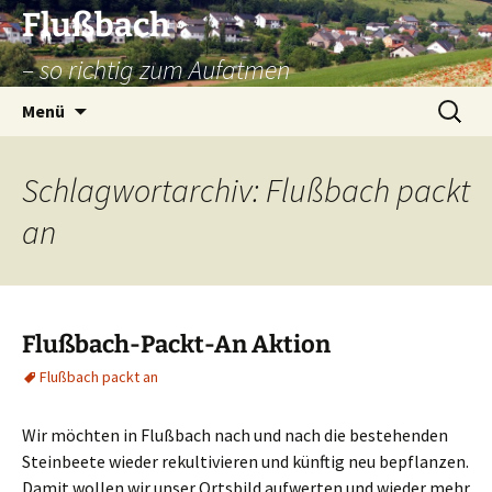
Zum
Flußbach
Inhalt
– so richtig zum Aufatmen
springen
Suche
Menü
nach:
Schlagwortarchiv: Flußbach packt
an
Flußbach-Packt-An Aktion
Flußbach packt an
Wir möchten in Flußbach nach und nach die bestehenden
Steinbeete wieder rekultivieren und künftig neu bepflanzen.
Damit wollen wir unser Ortsbild aufwerten und wieder mehr