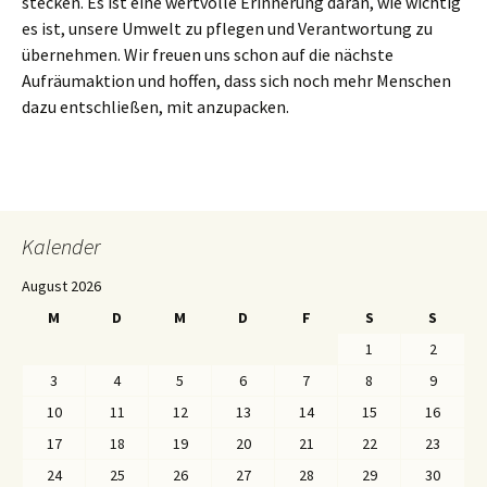
stecken. Es ist eine wertvolle Erinnerung daran, wie wichtig
es ist, unsere Umwelt zu pflegen und Verantwortung zu
übernehmen. Wir freuen uns schon auf die nächste
Aufräumaktion und hoffen, dass sich noch mehr Menschen
dazu entschließen, mit anzupacken.
Kalender
August 2026
M
D
M
D
F
S
S
1
2
3
4
5
6
7
8
9
10
11
12
13
14
15
16
17
18
19
20
21
22
23
24
25
26
27
28
29
30