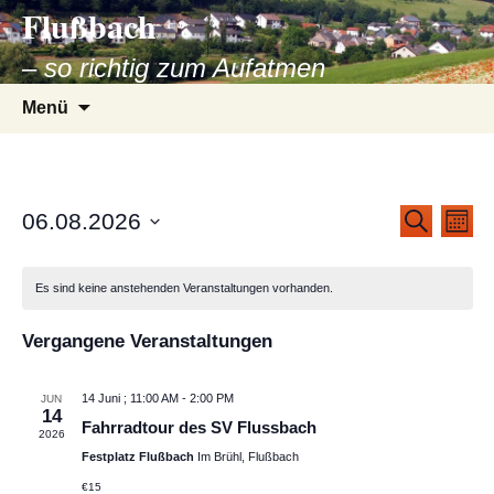
Flußbach
Zum
Inhalt
– so richtig zum Aufatmen
springen
Suche
Menü
nach:
Verans
Ver
06.08.2026
Suche
Monat
Ans
Datum
Suche
Nav
wählen.
Es sind keine anstehenden Veranstaltungen vorhanden.
und
Vergangene Veranstaltungen
Ansich
Naviga
14 Juni ; 11:00 AM
-
2:00 PM
JUN
14
Fahrradtour des SV Flussbach
2026
Festplatz Flußbach
Im Brühl, Flußbach
€15