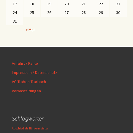
17
18
19
20
21
22
23
24
25
26
27
28
29
30
31
« Mai
Anfahrt / Karte
Impressum / Datenschutz
VG Traben-Trarbach
Veranstaltungen
Schlagwörter
Abschied als Bürgermeister