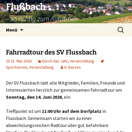
Zum
Flußbach
Inhalt
– so richtig zum Aufatmen
springen
Suche
Menü
nach:
Fahrradtour des SV Flussbach
31. Mai 2026
Durch das Jahr
,
Veranstaltung
Sportverein
,
Veranstaltung
H. Barzen
Der SV Flussbach lädt alle Mitglieder, Familien, Freunde und
Interessierten herzlich zur gemeinsamen Fahrradtour am
Sonntag, den 14. Juni 2026
, ein.
Treffpunkt ist um
11:00 Uhr auf dem Dorfplatz
in
Flussbach. Gemeinsam starten wir zu einer
abwechslungsreichen Radtour über gut befahrbare