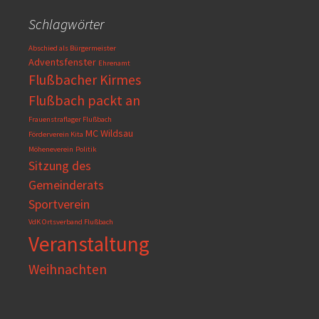
Schlagwörter
Abschied als Bürgermeister
Adventsfenster
Ehrenamt
Flußbacher Kirmes
Flußbach packt an
Frauenstraflager Flußbach
MC Wildsau
Förderverein Kita
Möheneverein
Politik
Sitzung des
Gemeinderats
Sportverein
VdK Ortsverband Flußbach
Veranstaltung
Weihnachten