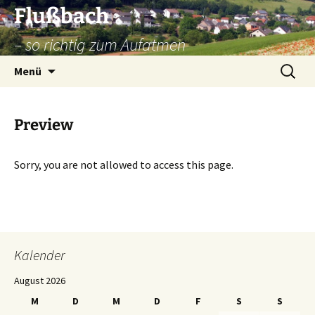
Zum
Flußbach
Inhalt
– so richtig zum Aufatmen
springen
Suche
Menü
nach:
Preview
Sorry, you are not allowed to access this page.
Kalender
August 2026
M
D
M
D
F
S
S